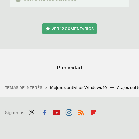
VER
12 COMENTARIOS
TEMAS DE INTERÉS
Mejores antivirus Windows 10
Atajos del 
Síguenos
Twit
Fac
You
Inst
RSS
Flip
ter
ebo
tub
agr
boa