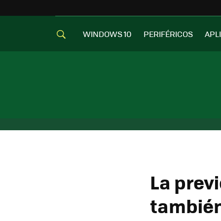
WINDOWS 10
PERIFÉRICOS
APL
La prev
también