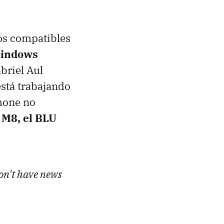
pos compatibles
Windows
briel Aul
stá trabajando
hone no
M8, el BLU
don't have news