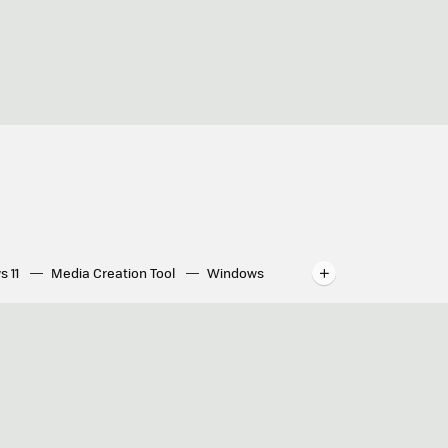
s 11
Media Creation Tool
Windows
indows
WhatsApp para ordenador