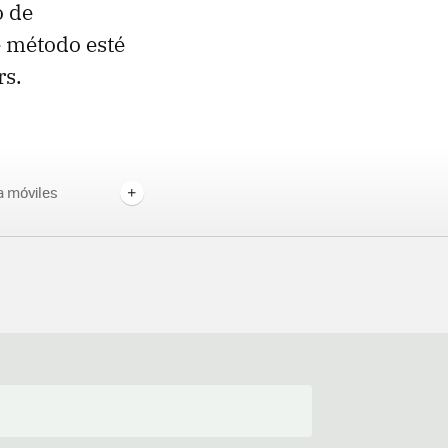
o de
e método esté
rs.
 móviles