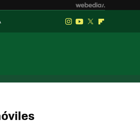
A
Instagram
Youtube
Twitter
Flipboard
óviles