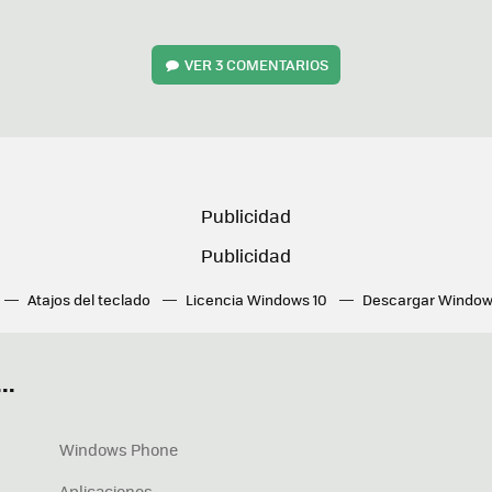
VER
3 COMENTARIOS
Atajos del teclado
Licencia Windows 10
Descargar Window
ué tarjeta gráfica tengo
Fórmulas Excel
DirectX
Fondos W
OneDrive
Nuevos Surface
..
Windows Phone
Aplicaciones