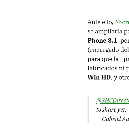
Ante ello,
Micr
se ampliaría p
Phone 8.1
, pe
(encargado de
para que la _
fabricados ni 
Win HD
, y otr
@3HCDirect
to share yet.
— Gabriel A