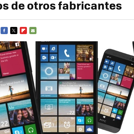
os de otros fabricantes
FACEBOOK
TWITTER
FLIPBOARD
E-
MAIL