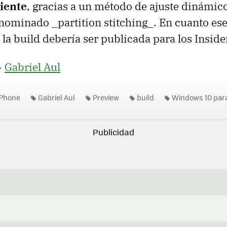
iente
, gracias a un método de ajuste dinámic
nominado _partition stitching_. En cuanto es
a build debería ser publicada para los Inside
>
Gabriel Aul
Phone
Gabriel Aul
Preview
build
Windows 10 para
s 10