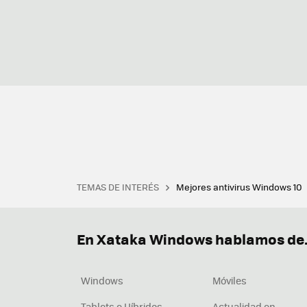
TEMAS DE INTERÉS
Mejores antivirus Windows 10
Terminal
Office 2021
Q
Descargar iTunes
Precio 
En Xataka Windows hablamos de.
Windows
Móviles
Tablets e Híbridos
Actualidad en