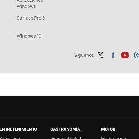
Windows
Surface Pro 3
Windows 10
Síguenos
Twit
Fac
You
In
ter
ebo
tub
ag
ok
e
a
ENTRETENIMIENTO
GASTRONOMÍA
MOTOR
Sensacine
Directo al Paladar
Motorpasión