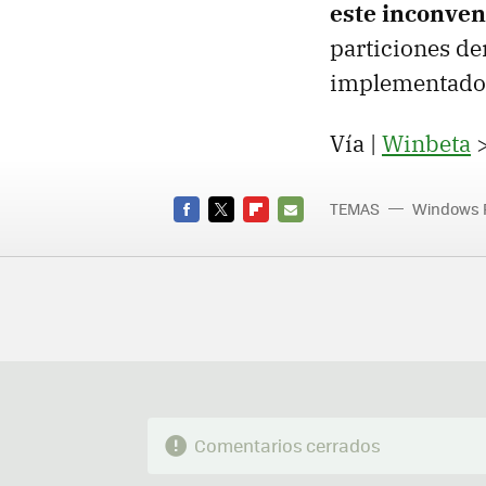
este inconven
particiones de
implementado l
Vía |
Winbeta
TEMAS
Windows 
Window
FACEBOOK
TWITTER
FLIPBOARD
E-
MAIL
Comentarios cerrados