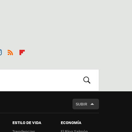
st
RSS
Flip
r
boa
m
rd
BUSCAR
SUBIR
ESTILO DE VIDA
ECONOMÍA
Trendencias
El Blog Salmón