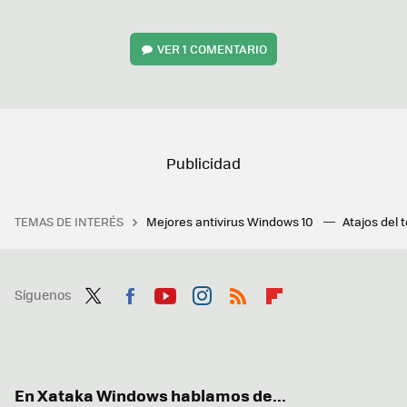
VER
1 COMENTARIO
TEMAS DE INTERÉS
Mejores antivirus Windows 10
Atajos del 
Síguenos
Twit
Fac
You
Inst
RSS
Flip
ter
ebo
tub
agr
boa
ok
e
am
rd
En Xataka Windows hablamos de...