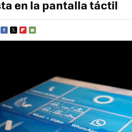
a en la pantalla táctil
FACEBOOK
TWITTER
FLIPBOARD
E-
MAIL