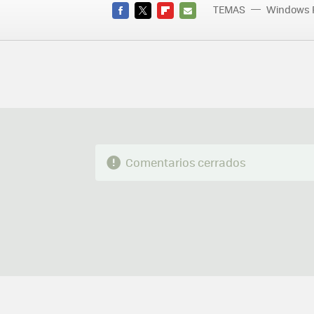
TEMAS
Windows 
FACEBOOK
TWITTER
FLIPBOARD
E-
MAIL
Comentarios cerrados