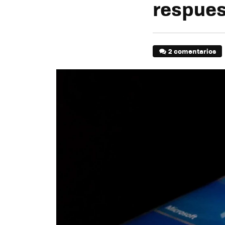
respuest
2 comentarios