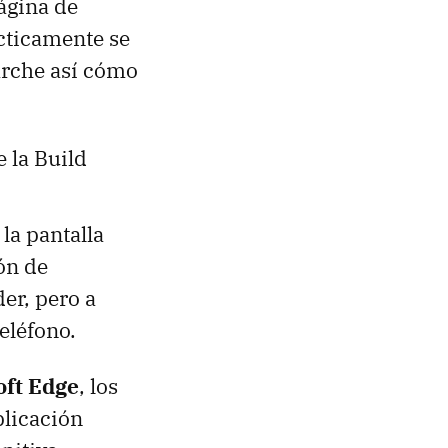
ágina de
cticamente se
arche así cómo
 la Build
la pantalla
tón de
er, pero a
eléfono.
oft Edge
, los
plicación