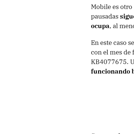
Mobile es otro
pausadas
sigu
ocupa
, al men
En este caso s
con el mes de
KB4077675. U
funcionando b