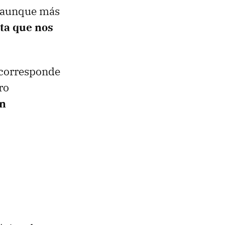
, aunque más
sta que nos
e corresponde
ro
én