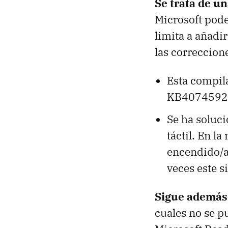
Se trata de u
Microsoft pod
limita a añadi
las correccione
Esta compila
KB4074592 
Se ha soluci
táctil. En l
encendido/ap
veces este s
Sigue además 
cuales no se p