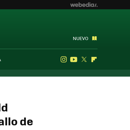
NUEVO
A
Instagram
Youtube
Twitter
Flipboard
ld
allo de