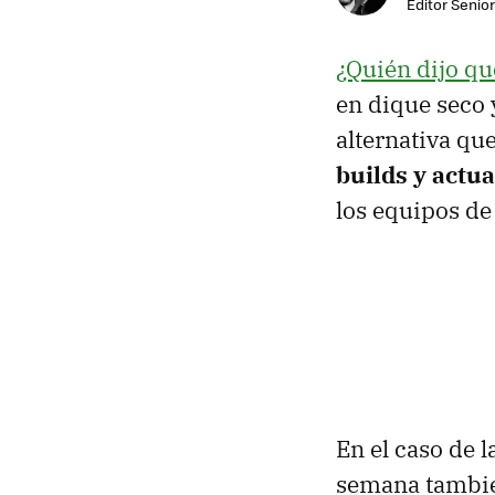
Editor Senior
¿Quién dijo q
en dique seco 
alternativa qu
builds y actu
los equipos d
En el caso de l
semana tambié