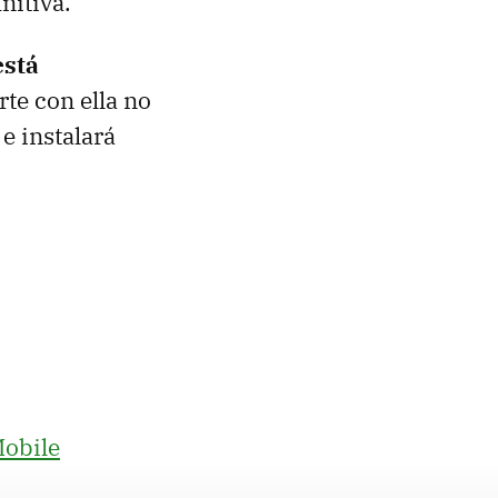
nitiva.
está
rte con ella no
e instalará
Mobile