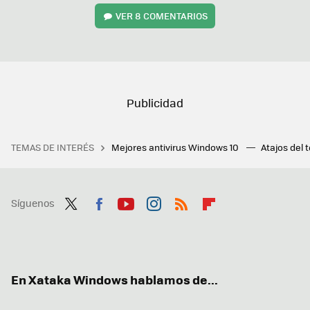
VER
8 COMENTARIOS
TEMAS DE INTERÉS
Mejores antivirus Windows 10
Atajos del 
Síguenos
Twit
Fac
You
Inst
RSS
Flip
ter
ebo
tub
agr
boa
ok
e
am
rd
En Xataka Windows hablamos de...