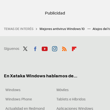
TEMAS DE INTERÉS
Mejores antivirus Windows 10
Atajos del 
Síguenos
Twit
Fac
You
Inst
RSS
Flip
ter
ebo
tub
agr
boa
ok
e
am
rd
En Xataka Windows hablamos de...
Windows
Móviles
Windows Phone
Tablets e Híbridos
Actualidad en Redmond
Aplicaciones Windows