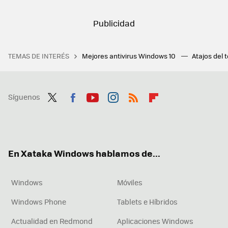
TEMAS DE INTERÉS
Mejores antivirus Windows 10
Atajos del 
Síguenos
Twit
Fac
You
Inst
RSS
Flip
ter
ebo
tub
agr
boa
ok
e
am
rd
En Xataka Windows hablamos de...
Windows
Móviles
Windows Phone
Tablets e Híbridos
Actualidad en Redmond
Aplicaciones Windows