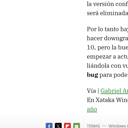
la versión con
será eliminada
Por lo tanto h
hacer downgra
10, pero la bu
empezar a actu
liándola con v
bug
para poder 
Vía |
Gabriel A
En Xataka Win
año
TEMAS
Windows 