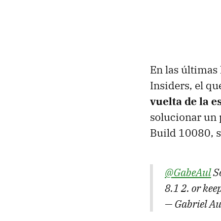
En las últimas
Insiders, el q
vuelta de la 
solucionar un 
Build 10080, s
@GabeAul
So
8.1 2. or kee
— Gabriel A