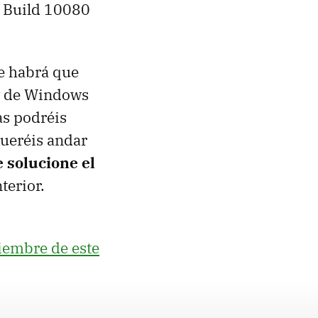
 Build 10080
ue habrá que
ew de Windows
as podréis
queréis andar
 solucione el
terior.
iembre de este