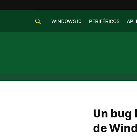
WINDOWS 10
PERIFÉRICOS
APL
Un bug h
de Wind