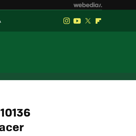
A
Instagram
Youtube
Twitter
Flipboard
 10136
hacer