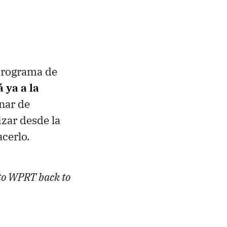
 programa de
 ya a la
nar de
zar desde la
cerlo.
 to WPRT back to