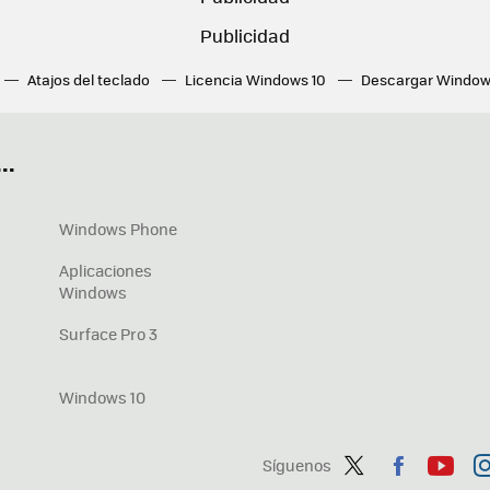
Atajos del teclado
Licencia Windows 10
Descargar Window
ué tarjeta gráfica tengo
Fórmulas Excel
DirectX
Fondos W
OneDrive
Nuevos Surface
..
Windows Phone
Aplicaciones
Windows
Surface Pro 3
Windows 10
Síguenos