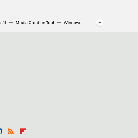
s 11
Media Creation Tool
Windows
indows
WhatsApp para ordenador