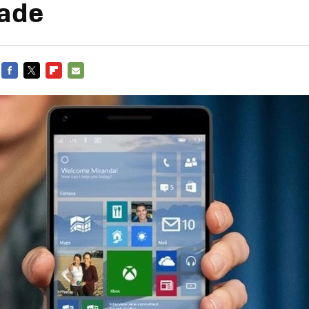
ade
FACEBOOK
TWITTER
FLIPBOARD
E-
MAIL