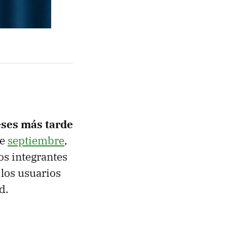
eses más tarde
de
septiembre
,
os integrantes
 los usuarios
d.