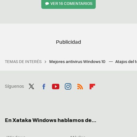
VER
16 COMENTARIOS
TEMAS DE INTERÉS
Mejores antivirus Windows 10
Atajos del 
Síguenos
Twit
Fac
You
Inst
RSS
Flip
ter
ebo
tub
agr
boa
ok
e
am
rd
En Xataka Windows hablamos de...