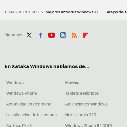
TEMAS DE INTERÉS
Mejores antivirus Windows 10
Atajos del 
Síguenos
Twit
Fac
You
Inst
RSS
Flip
ter
ebo
tub
agr
boa
ok
e
am
rd
En Xataka Windows hablamos de...
Windows
Móviles
Windows Phone
Tablets e Híbridos
Actualidad en Redmond
Aplicaciones Windows
La aplicación de la semana
Nokia Lumia 925
Surface Pro 3
Windows Phone 8.1 GDR1