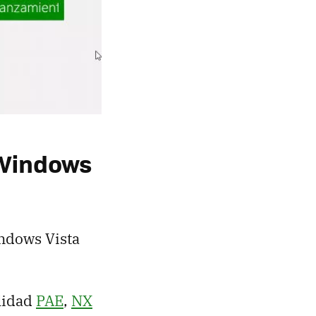
 Windows
indows Vista
ilidad
PAE
,
NX