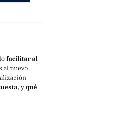
ido
facilitar al
s al nuevo
alización
cuesta
, y
qué