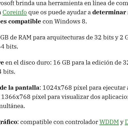
rosoft brinda una herramienta en línea de co
a
Coreinfo
que os puede ayudar a
determinar 
 es compatible
con Windows 8.
1 GB de RAM para arquitecturas de 32 bits y 2
4 bits.
re
en el disco duro: 16 GB para la edición de 3
 bits.
de la pantalla
: 1024x768 píxel para ejecutar 
 1366x768 píxel para visualizar dos aplicaci
multánea.
ráfico
: compatible con controlador
WDDM
y
D