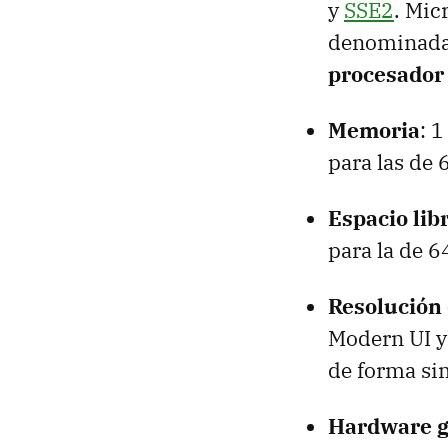
y
SSE2
. Mic
denominad
procesador
Memoria
: 
para las de 6
Espacio lib
para la de 64
Resolución 
Modern UI y
de forma si
Hardware g