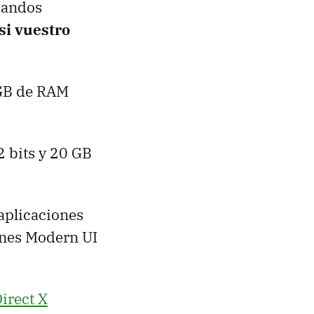
mandos
si vuestro
 GB de RAM
2 bits y 20 GB
aplicaciones
ones Modern UI
irect X