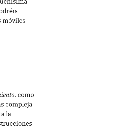
muchísima
odréis
s móviles
miento
, como
ás compleja
a la
strucciones