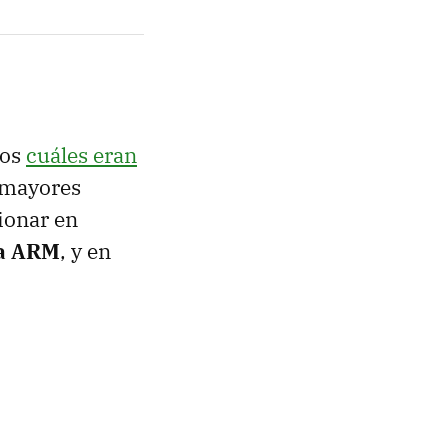
mos
cuáles eran
s mayores
ionar en
ra ARM
, y en