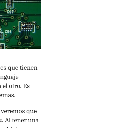
 es que tienen
enguaje
el otro. Es
temas.
, veremos que
a
. Al tener una