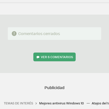
FACEBOOK
TWITTER
FLIPBOARD
E-
WHATSAPP
MAIL
Comentarios cerrados
VER
6 COMENTARIOS
TEMAS DE INTERÉS
Mejores antivirus Windows 10
Atajos del 