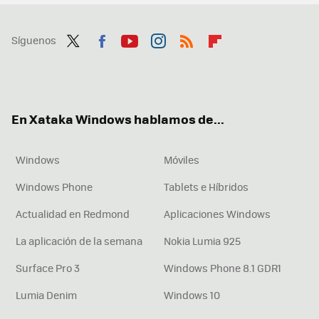
Síguenos
Twit
Fac
You
Inst
RSS
Flip
ter
ebo
tub
agr
boa
ok
e
am
rd
En Xataka Windows hablamos de...
Windows
Móviles
Windows Phone
Tablets e Híbridos
Actualidad en Redmond
Aplicaciones Windows
La aplicación de la semana
Nokia Lumia 925
Surface Pro 3
Windows Phone 8.1 GDR1
Lumia Denim
Windows 10