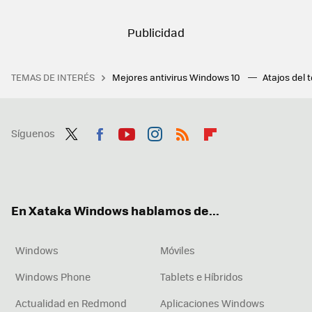
TEMAS DE INTERÉS
Mejores antivirus Windows 10
Atajos del 
Síguenos
Twit
Fac
You
Inst
RSS
Flip
ter
ebo
tub
agr
boa
ok
e
am
rd
En Xataka Windows hablamos de...
Windows
Móviles
Windows Phone
Tablets e Híbridos
Actualidad en Redmond
Aplicaciones Windows