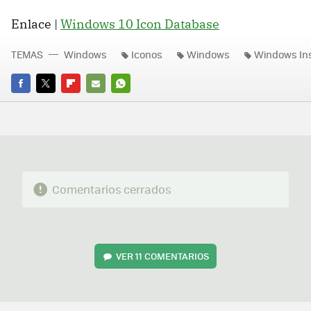
Enlace |
Windows 10 Icon Database
TEMAS
Windows
Iconos
Windows
Windows In
FACEBOOK
TWITTER
FLIPBOARD
E-
WHATSAPP
MAIL
Comentarios cerrados
VER
11 COMENTARIOS