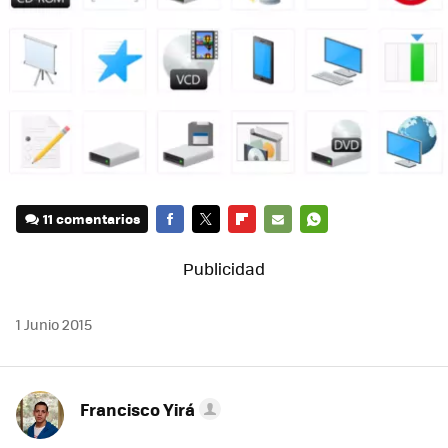
11 comentarios
FACEBOOK
TWITTER
FLIPBOARD
E-
WHATSAPP
MAIL
1 Junio 2015
Francisco Yirá