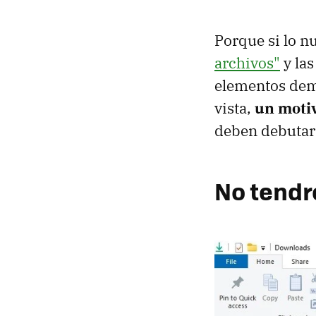
Porque si lo nu
archivos"
y las
elementos dema
vista,
un motiv
deben debutar 
No tendr