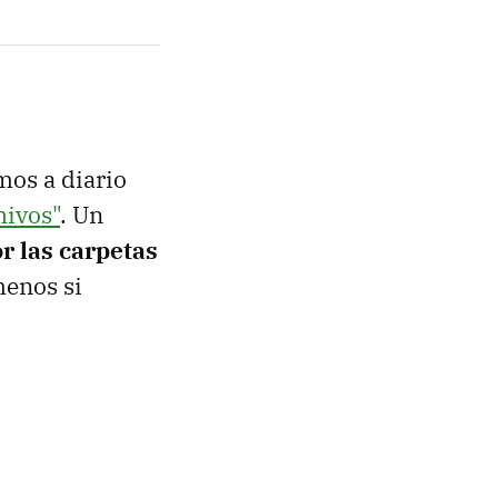
mos a diario
hivos"
. Un
r las carpetas
menos si