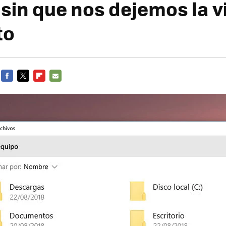
 sin que nos dejemos la v
to
FACEBOOK
TWITTER
FLIPBOARD
E-
MAIL