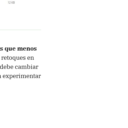
os que menos
n retoques en
e debe cambiar
n experimentar