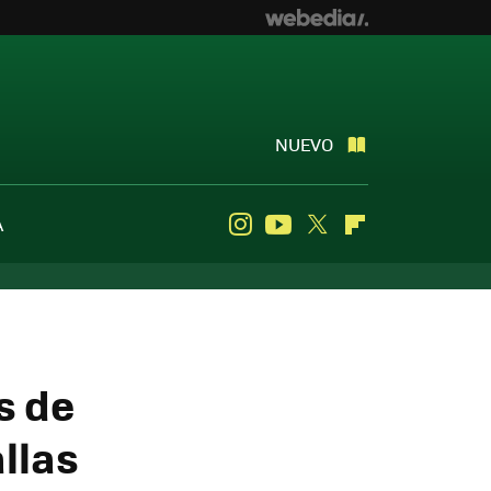
NUEVO
A
Instagram
Youtube
Twitter
Flipboard
s de
llas