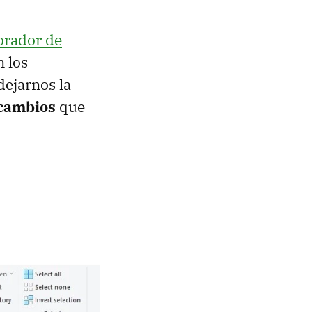
orador de
n los
ejarnos la
 cambios
que