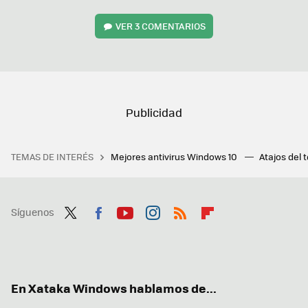
VER
3 COMENTARIOS
TEMAS DE INTERÉS
Mejores antivirus Windows 10
Atajos del 
Síguenos
Twit
Fac
You
Inst
RSS
Flip
ter
ebo
tub
agr
boa
ok
e
am
rd
En Xataka Windows hablamos de...