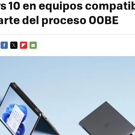
 10 en equipos compati
rte del proceso OOBE
FACEBOOK
TWITTER
FLIPBOARD
E-
MAIL