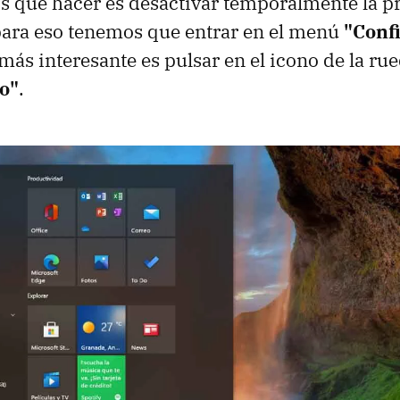
 que hacer es desactivar temporalmente la p
para eso tenemos que entrar en el menú
"Conf
 más interesante es pulsar en el icono de la r
o"
.