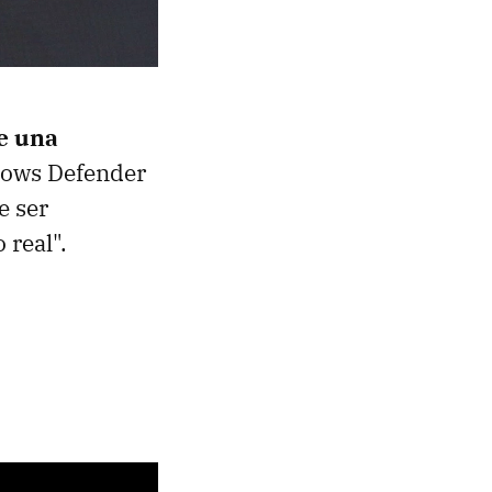
e una
dows Defender
e ser
 real".