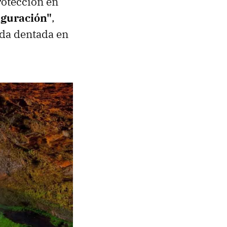
rotección en
iguración"
,
ueda dentada en