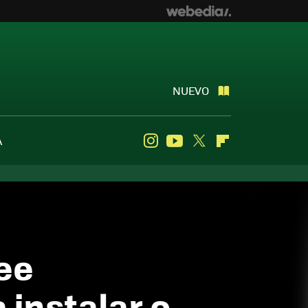
NUEVO
A
Instagram
Youtube
Twitter
Flipboard
ee
 instalar o