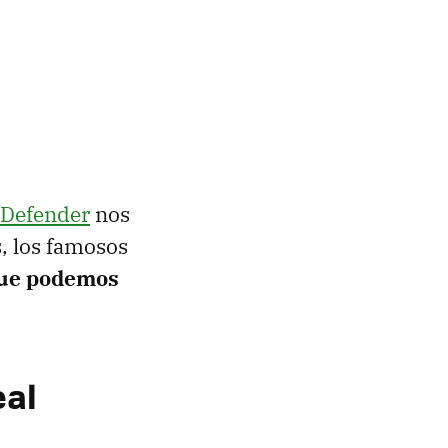
Defender
nos
, los famosos
que podemos
eal