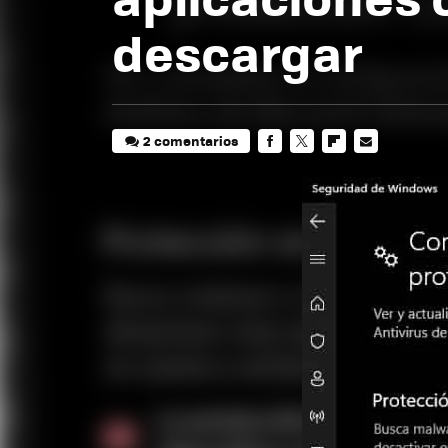
descargar
2 comentarios
FACEBOOK
TWITTER
FLIPBOARD
E-
MAIL