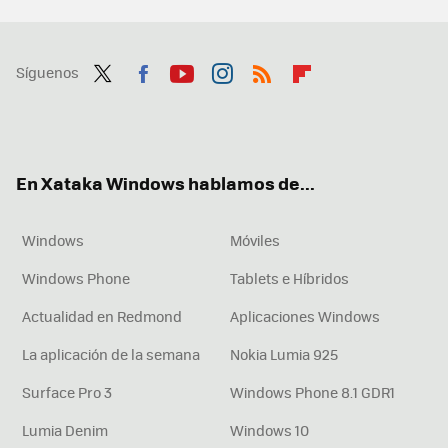
Síguenos
Twit
Fac
You
Inst
RSS
Flip
ter
ebo
tub
agr
boa
ok
e
am
rd
En Xataka Windows hablamos de...
Windows
Móviles
Windows Phone
Tablets e Híbridos
Actualidad en Redmond
Aplicaciones Windows
La aplicación de la semana
Nokia Lumia 925
Surface Pro 3
Windows Phone 8.1 GDR1
Lumia Denim
Windows 10