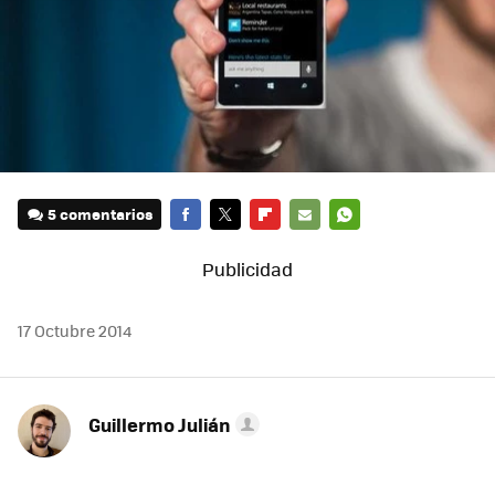
5 comentarios
FACEBOOK
TWITTER
FLIPBOARD
E-
WHATSAPP
MAIL
17 Octubre 2014
Guillermo Julián