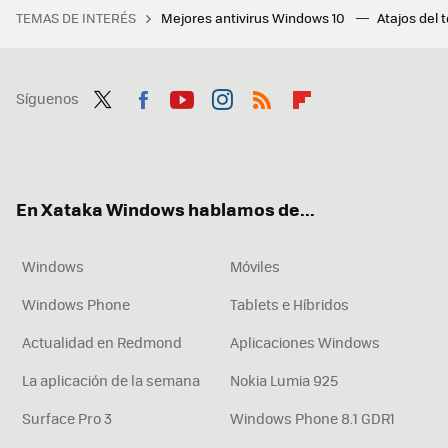
TEMAS DE INTERÉS
Mejores antivirus Windows 10
Atajos del 
Síguenos
Twit
Fac
You
Inst
RSS
Flip
ter
ebo
tub
agr
boa
ok
e
am
rd
En Xataka Windows hablamos de...
Windows
Móviles
Windows Phone
Tablets e Híbridos
Actualidad en Redmond
Aplicaciones Windows
La aplicación de la semana
Nokia Lumia 925
Surface Pro 3
Windows Phone 8.1 GDR1