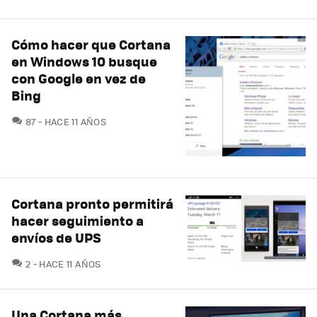
Cómo hacer que Cortana
en Windows 10 busque
con Google en vez de
Bing
COMENTARIOS
87
HACE 11 AÑOS
Cortana pronto permitirá
hacer seguimiento a
envíos de UPS
COMENTARIOS
2
HACE 11 AÑOS
Una Cortana más