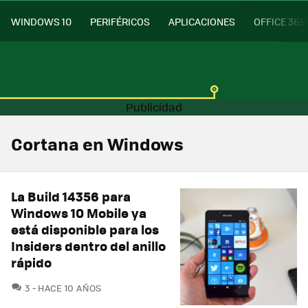
WINDOWS 10
PERIFÉRICOS
APLICACIONES
OFFICE 365
Cortana en Windows
La Build 14356 para
Windows 10 Mobile ya
está disponible para los
Insiders dentro del anillo
rápido
COMENTARIOS
3
HACE 10 AÑOS