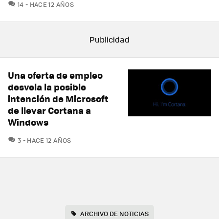
COMENTARIOS
14
HACE 12 AÑOS
Una oferta de empleo
desvela la posible
intención de Microsoft
de llevar Cortana a
Windows
COMENTARIOS
3
HACE 12 AÑOS
ARCHIVO DE NOTICIAS