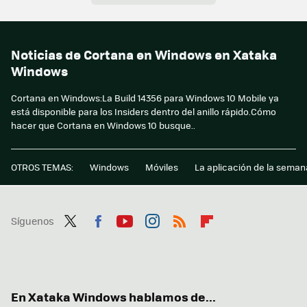
Noticias de Cortana en Windows en Xataka
Windows
Cortana en Windows:La Build 14356 para Windows 10 Mobile ya
está disponible para los Insiders dentro del anillo rápido.Cómo
hacer que Cortana en Windows 10 busque..
OTROS TEMAS:
Windows
Móviles
La aplicación de la seman
Síguenos
Twit
Fac
You
Inst
RSS
Flip
ter
ebo
tub
agr
boa
ok
e
am
rd
En Xataka Windows hablamos de...