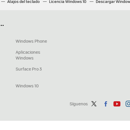
Atajos del teclado
Licencia Windows 10
Descargar Window
ué tarjeta gráfica tengo
Fórmulas Excel
DirectX
Fondos W
OneDrive
Nuevos Surface
..
Windows Phone
Aplicaciones
Windows
Surface Pro 3
Windows 10
Síguenos
Twit
Fac
You
In
ter
ebo
tub
ag