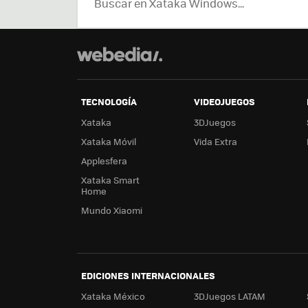
TECNOLOGÍA
VIDEOJUEGOS
Xataka
3DJuegos
Xataka Móvil
Vida Extra
Applesfera
Xataka Smart
Home
Mundo Xiaomi
EDICIONES INTERNACIONALES
Xataka México
3DJuegos LATAM