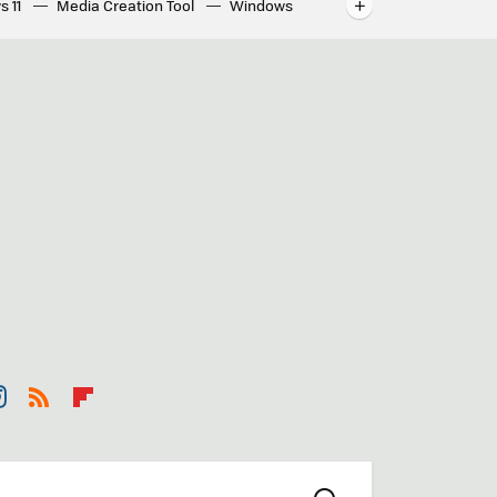
s 11
Media Creation Tool
Windows
indows
WhatsApp para ordenador
st
RSS
Flip
r
boa