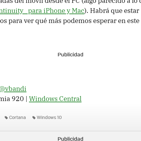
adas del móvil desde el PC (algo parecido a lo
ntinuity_ para iPhone y Mac
). Habrá que estar
os para ver qué más podemos esperar en este 
 @vbandi
mia 920 |
Windows Central
Cortana
Windows 10