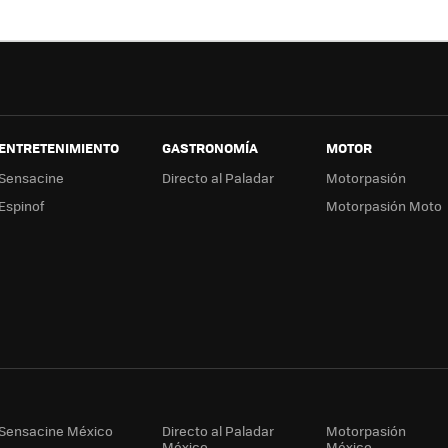
ok
e
a
ENTRETENIMIENTO
GASTRONOMÍA
MOTOR
Sensacine
Directo al Paladar
Motorpasión
Espinof
Motorpasión Moto
Sensacine México
Directo al Paladar
Motorpasión
México
México