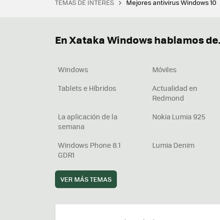
TEMAS DE INTERÉS
Mejores antivirus Windows 10
Terminal
Office 2021
Q
Descargar iTunes
Precio 
En Xataka Windows hablamos de.
Windows
Móviles
Tablets e Híbridos
Actualidad en
Redmond
La aplicación de la
Nokia Lumia 925
semana
Windows Phone 8.1
Lumia Denim
GDR1
VER MÁS TEMAS