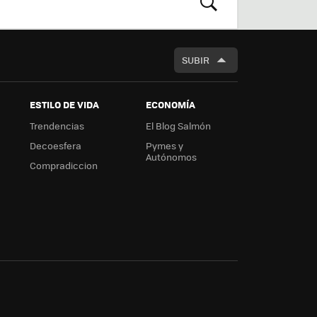
m
rd
BUSCAR
SUBIR
ESTILO DE VIDA
ECONOMÍA
Trendencias
El Blog Salmón
Decoesfera
Pymes y
Autónomos
Compradiccion