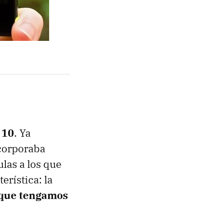
 10
. Ya
corporaba
las a los que
erística: la
z que tengamos