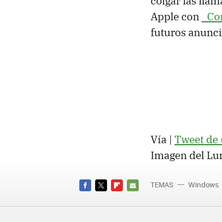
colgar las llam
Apple con
_Co
futuros anunci
Vía |
Tweet de
Imagen del Lu
TEMAS
Windows
FACEBOOK
TWITTER
FLIPBOARD
E-
MAIL