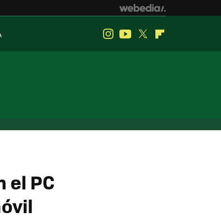
A
Instagram
Youtube
Twitter
Flipboard
 el PC
óvil