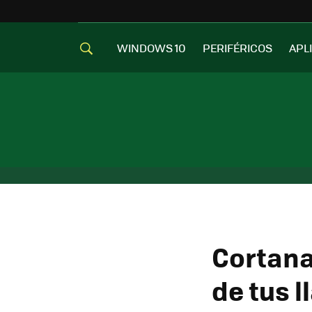
WINDOWS 10
PERIFÉRICOS
APL
Cortana
de tus 