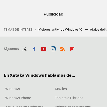
TEMAS DE INTERÉS
Mejores antivirus Windows 10
Atajos del 
Síguenos
Twit
Fac
You
Inst
RSS
Flip
ter
ebo
tub
agr
boa
ok
e
am
rd
En Xataka Windows hablamos de...
Windows
Móviles
Windows Phone
Tablets e Híbridos
Actualidad en Redmond
Aplicaciones Windows