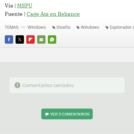
Vía |
MSPU
Fuente |
Cage Ata en Behance
TEMAS
Windows
Diseño
Windows
Explorador 
FACEBOOK
TWITTER
FLIPBOARD
E-
WHATSAPP
MAIL
Comentarios cerrados
VER
3 COMENTARIOS