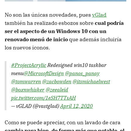
No son las únicas novedades, pues
vGlad
también ha realizado esbozos sobre
cual podría
ser el aspecto de un Windows 10 con un
renovado menú de inicio
que además incluiría
los nuevos iconos.
#ProjectAcrylic
Redesigned win10 taskbar
menu
@MicrosoftDesign
@panos_panay
@tomwarren
@zacbowden
@itsmichaelwest
@boxnwhisker
@zeealeid
pic.twitter.com/1eSH7TTsAH
— vGLAD (@vastglad)
April 12, 2020
Como se puede apreciar, con un lavado de cara
cambia para bien, de forma más que notable, el