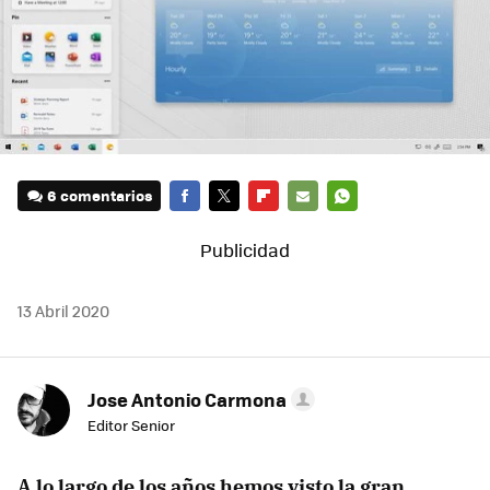
6 comentarios
FACEBOOK
TWITTER
FLIPBOARD
E-
WHATSAPP
MAIL
13 Abril 2020
Jose Antonio Carmona
Editor Senior
A lo largo de los años hemos visto la gran