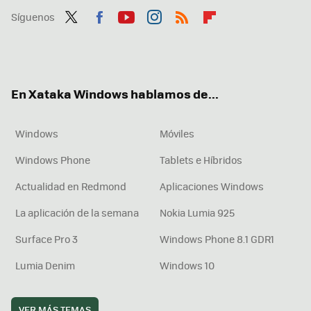
Síguenos
Twit
Fac
You
Inst
RSS
Flip
ter
ebo
tub
agr
boa
ok
e
am
rd
En Xataka Windows hablamos de...
Windows
Móviles
Windows Phone
Tablets e Híbridos
Actualidad en Redmond
Aplicaciones Windows
La aplicación de la semana
Nokia Lumia 925
Surface Pro 3
Windows Phone 8.1 GDR1
Lumia Denim
Windows 10
VER MÁS TEMAS