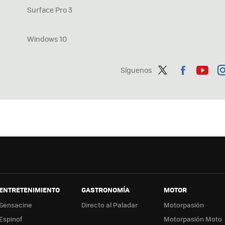
Surface Pro 3
Windows 10
Síguenos
Twit
Fac
You
In
ter
ebo
tub
ag
ok
e
a
ENTRETENIMIENTO
GASTRONOMÍA
MOTOR
Sensacine
Directo al Paladar
Motorpasión
Espinof
Motorpasión Moto