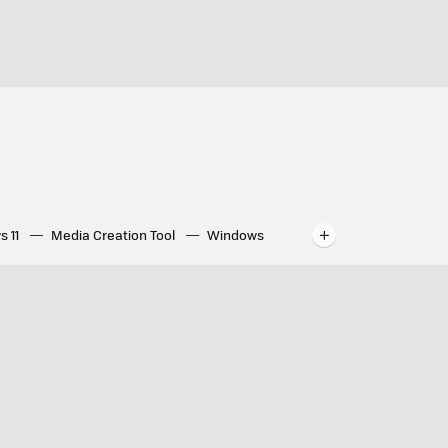
s 11
Media Creation Tool
Windows
indows
WhatsApp para ordenador