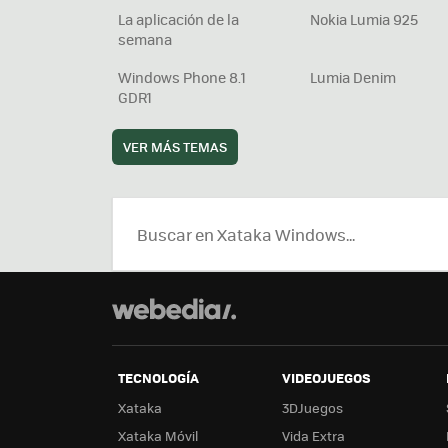
La aplicación de la
Nokia Lumia 925
semana
Windows Phone 8.1
Lumia Denim
GDR1
VER MÁS TEMAS
TECNOLOGÍA
VIDEOJUEGOS
Xataka
3DJuegos
Xataka Móvil
Vida Extra