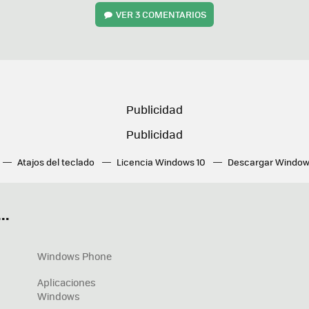
VER
3 COMENTARIOS
Atajos del teclado
Licencia Windows 10
Descargar Window
ué tarjeta gráfica tengo
Fórmulas Excel
DirectX
Fondos W
OneDrive
Nuevos Surface
..
Windows Phone
Aplicaciones
Windows