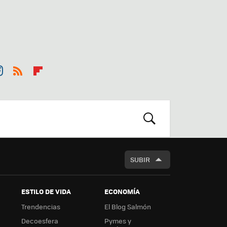
st
RSS
Flip
r
boa
m
rd
BUSCAR
SUBIR
ESTILO DE VIDA
ECONOMÍA
Trendencias
El Blog Salmón
Decoesfera
Pymes y