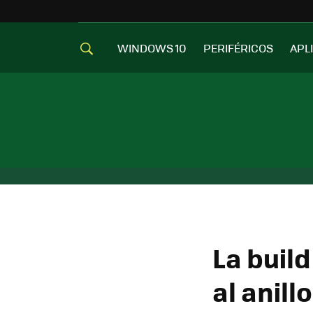
WINDOWS 10
PERIFÉRICOS
APL
La build
al anill