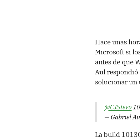
Hace unas hora
Microsoft si lo
antes de que W
Aul respondió 
solucionar un
@CJStevo
101
— Gabriel A
La build 10130