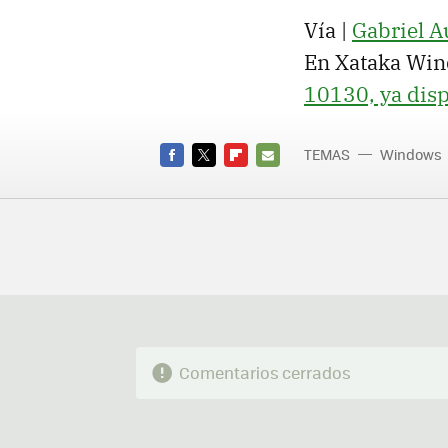
Vía |
Gabriel A
En Xataka Win
10130, ya disp
TEMAS
Windows
10
FACEBOOK
TWITTER
FLIPBOARD
E-
MAIL
Comentarios cerrados