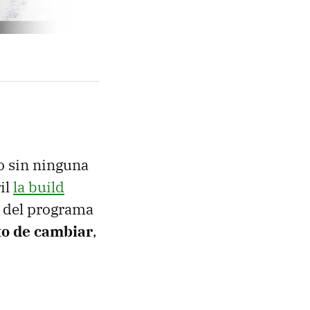
o sin ninguna
il
la build
s del programa
to de cambiar
,