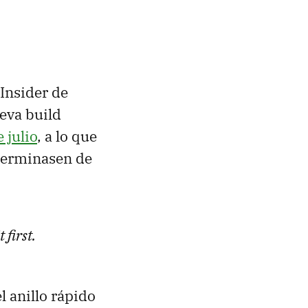
 Insider de
ueva build
 julio
, a lo que
terminasen de
 first.
l anillo rápido