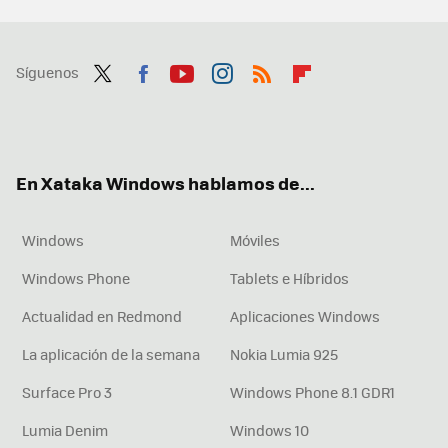
Síguenos
Twit
Fac
You
Inst
RSS
Flip
ter
ebo
tub
agr
boa
ok
e
am
rd
En Xataka Windows hablamos de...
Windows
Móviles
Windows Phone
Tablets e Híbridos
Actualidad en Redmond
Aplicaciones Windows
La aplicación de la semana
Nokia Lumia 925
Surface Pro 3
Windows Phone 8.1 GDR1
Lumia Denim
Windows 10