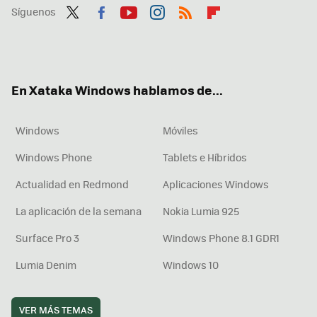
Síguenos
Twit
Fac
You
Inst
RSS
Flip
ter
ebo
tub
agr
boa
ok
e
am
rd
En Xataka Windows hablamos de...
Windows
Móviles
Windows Phone
Tablets e Híbridos
Actualidad en Redmond
Aplicaciones Windows
La aplicación de la semana
Nokia Lumia 925
Surface Pro 3
Windows Phone 8.1 GDR1
Lumia Denim
Windows 10
VER MÁS TEMAS