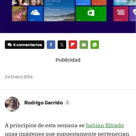
4 comentarios
FACEBOOK
TWITTER
FLIPBOARD
E-
WHATSAPP
MAIL
24 Enero 2014
Rodrigo Garrido
A principios de esta semana se
habían filtrado
unas imágenes que supuestamente pertenecían