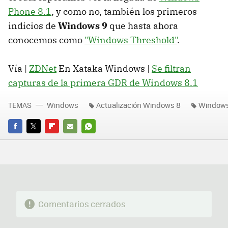
Phone 8.1
, y como no, también los primeros
indicios de
Windows 9
que hasta ahora
conocemos como
"Windows Threshold"
.
Vía |
ZDNet
En Xataka Windows |
Se filtran
capturas de la primera GDR de Windows 8.1
TEMAS
Windows
Actualización Windows 8
Windows 
FACEBOOK
TWITTER
FLIPBOARD
E-
WHATSAPP
MAIL
Comentarios cerrados