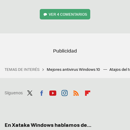
VER
4 COMENTARIOS
TEMAS DE INTERÉS
Mejores antivirus Windows 10
Atajos del 
Síguenos
Twit
Fac
You
Inst
RSS
Flip
ter
ebo
tub
agr
boa
ok
e
am
rd
En Xataka Windows hablamos de...