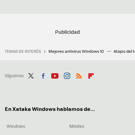
TEMAS DE INTERÉS
Mejores antivirus Windows 10
Atajos del 
Síguenos
Twit
Fac
You
Inst
RSS
Flip
ter
ebo
tub
agr
boa
ok
e
am
rd
En Xataka Windows hablamos de...
Windows
Móviles