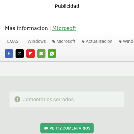
Más información |
Microsoft
TEMAS
Windows
Microsoft
Actualización
Wind
FACEBOOK
TWITTER
FLIPBOARD
E-
WHATSAPP
MAIL
Comentarios cerrados
VER
12 COMENTARIOS