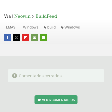
Vía |
Neowin
>
BuildFeed
TEMAS
Windows
build
Windows
FACEBOOK
TWITTER
FLIPBOARD
E-
WHATSAPP
MAIL
Comentarios cerrados
VER
3 COMENTARIOS