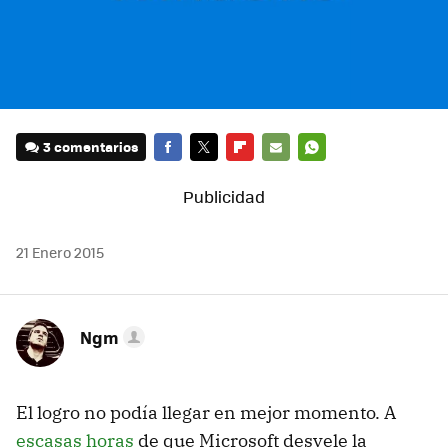
3 comentarios
FACEBOOK
TWITTER
FLIPBOARD
E-
WHATSAPP
MAIL
21 Enero 2015
Ngm
El logro no podía llegar en mejor momento. A
escasas horas
de que Microsoft desvele la