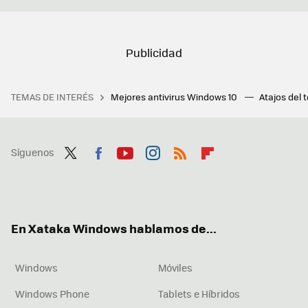
TEMAS DE INTERÉS
Mejores antivirus Windows 10
Atajos del 
Síguenos
Twit
Fac
You
Inst
RSS
Flip
ter
ebo
tub
agr
boa
ok
e
am
rd
En Xataka Windows hablamos de...
Windows
Móviles
Windows Phone
Tablets e Híbridos