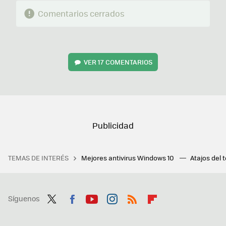
Comentarios cerrados
VER
17 COMENTARIOS
TEMAS DE INTERÉS
Mejores antivirus Windows 10
Atajos del 
Síguenos
Twit
Fac
You
Inst
RSS
Flip