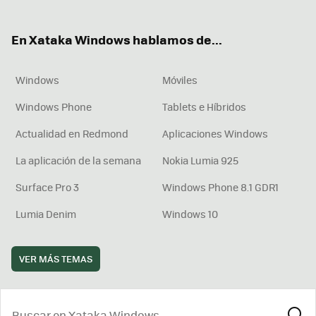
ter
ebo
tub
agr
boa
ok
e
am
rd
En Xataka Windows hablamos de...
Windows
Móviles
Windows Phone
Tablets e Híbridos
Actualidad en Redmond
Aplicaciones Windows
La aplicación de la semana
Nokia Lumia 925
Surface Pro 3
Windows Phone 8.1 GDR1
Lumia Denim
Windows 10
VER MÁS TEMAS