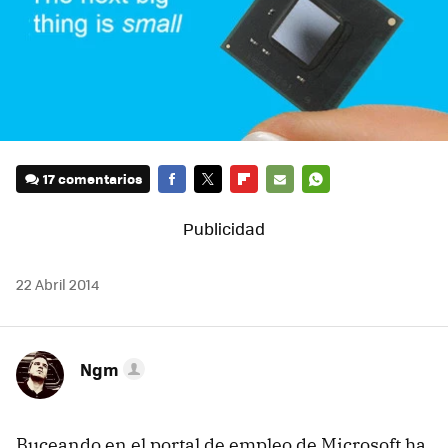
17 comentarios
FACEBOOK
TWITTER
FLIPBOARD
E-
WHATSAPP
MAIL
22 Abril 2014
Ngm
Buceando en el portal de empleo de Microsoft ha