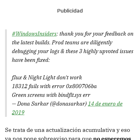
#WindowsInsiders
: thank you for your feedback on
the latest builds. Prod teams are diligently
debugging your logs & these 3 highly upvoted issues
have been fixed:
f.lux & Night Light don't work
18312 fails with error 0x800706ba
Green screens with bindflt.sys err
— Dona Sarkar (@donasarkar)
14 de enero de
2019
Se trata de una actualización acumulativa y eso
ya nos pone sobreaviso para que
no esperemos