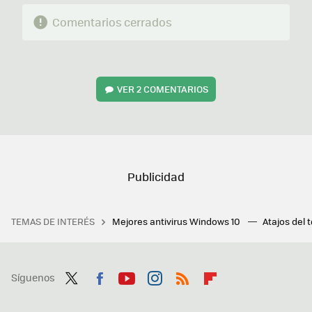
Comentarios cerrados
VER
2 COMENTARIOS
TEMAS DE INTERÉS
Mejores antivirus Windows 10
Atajos del 
Síguenos
Twit
Fac
You
Inst
RSS
Flip