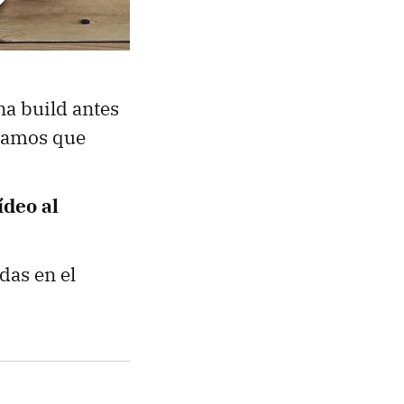
na build antes
éramos que
ídeo al
das en el