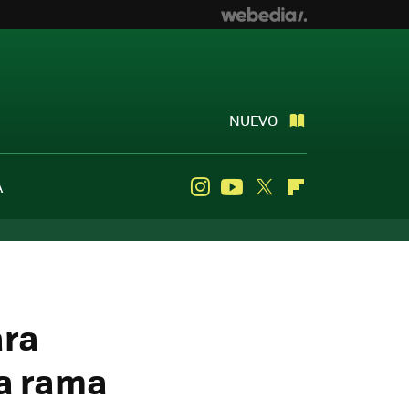
NUEVO
A
Instagram
Youtube
Twitter
Flipboard
ara
la rama