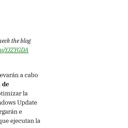
heck the blog
/IujYJZYGDA
levarán a cabo
 de
timizar la
indows Update
rgarán e
ue ejecutan la