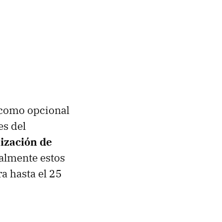
o como opcional
es del
ización de
almente estos
a hasta el 25