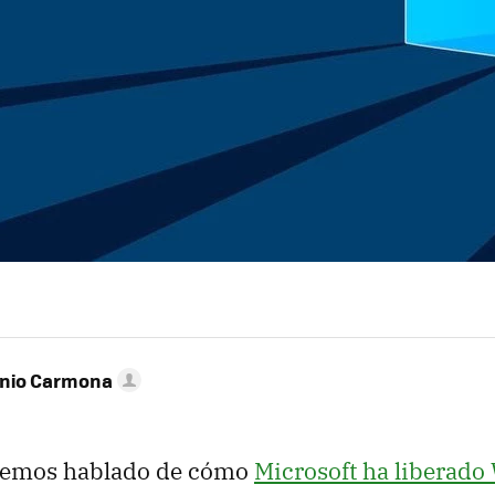
onio Carmona
hemos hablado de cómo
Microsoft ha liberad