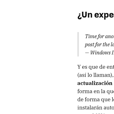
¿Un expe
Time for anot
post for the l
— Windows I
Y es que de en
(así lo llaman)
actualización
forma en la qu
de forma que l
instalarán aut