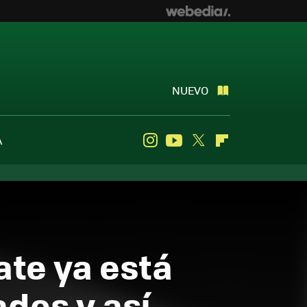
NUEVO
A
Instagram
Youtube
Twitter
Flipboard
te ya está
des y así