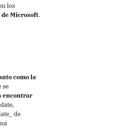
on los
 de Microsoft
.
anto como la
 se
a encontrar
date,
date_ de
ima