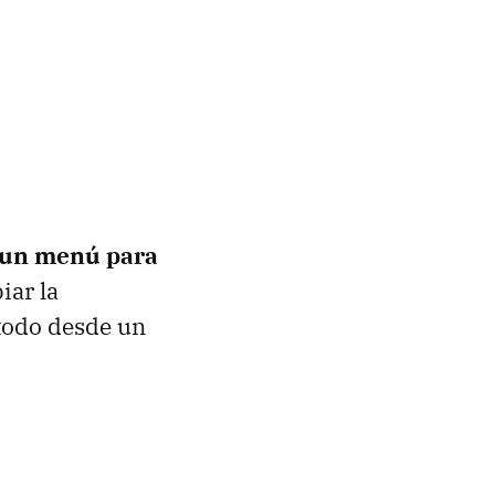
á un menú para
iar la
 todo desde un