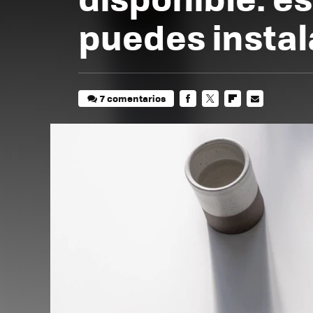
puedes instal
7 comentarios
FACEBOOK
TWITTER
FLIPBOARD
E-
MAIL