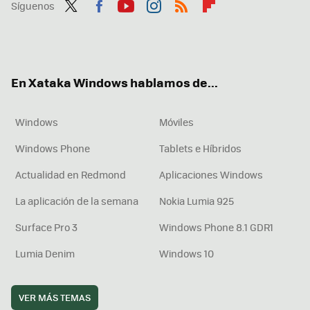
Síguenos
Twit
Fac
You
Inst
RSS
Flip
ter
ebo
tub
agr
boa
ok
e
am
rd
En Xataka Windows hablamos de...
Windows
Móviles
Windows Phone
Tablets e Híbridos
Actualidad en Redmond
Aplicaciones Windows
La aplicación de la semana
Nokia Lumia 925
Surface Pro 3
Windows Phone 8.1 GDR1
Lumia Denim
Windows 10
VER MÁS TEMAS