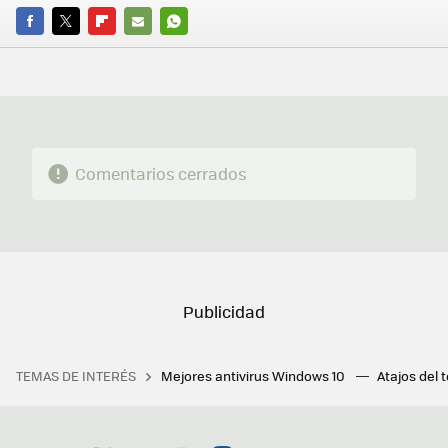
FACEBOOK
TWITTER
FLIPBOARD
E-
WHATSAPP
MAIL
Comentarios cerrados
TEMAS DE INTERÉS
Mejores antivirus Windows 10
Atajos del 