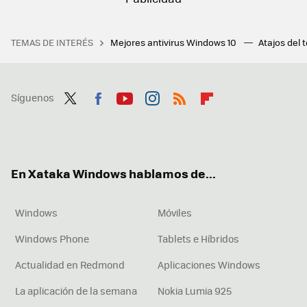
TEMAS DE INTERÉS
Mejores antivirus Windows 10
Atajos del 
Síguenos
Twit
Fac
You
Inst
RSS
Flip
ter
ebo
tub
agr
boa
ok
e
am
rd
En Xataka Windows hablamos de...
Windows
Móviles
Windows Phone
Tablets e Híbridos
Actualidad en Redmond
Aplicaciones Windows
La aplicación de la semana
Nokia Lumia 925