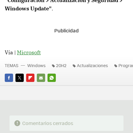
"Configuración > Actualización y Seguridad >
Windows Update"
.
Vía |
Microsoft
TEMAS
Windows
20H2
Actualizaciones
Progra
FACEBOOK
TWITTER
FLIPBOARD
E-
WHATSAPP
MAIL
Comentarios cerrados