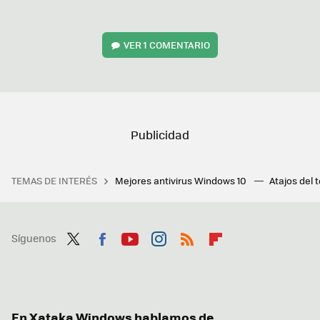
VER
1 COMENTARIO
TEMAS DE INTERÉS
Mejores antivirus Windows 10
Atajos del 
Síguenos
Twit
Fac
You
Inst
RSS
Flip
ter
ebo
tub
agr
boa
ok
e
am
rd
En Xataka Windows hablamos de...