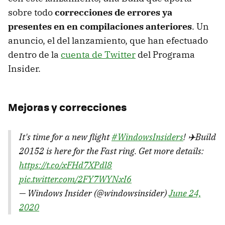
sobre todo
correcciones de errores ya
presentes en en compilaciones anteriores
. Un
anuncio, el del lanzamiento, que han efectuado
dentro de la
cuenta de Twitter
del Programa
Insider.
Mejoras y correcciones
It's time for a new flight
#WindowsInsiders
! ✈️Build
20152 is here for the Fast ring. Get more details:
https://t.co/xFHd7XPdl8
pic.twitter.com/2FY7WYNxI6
— Windows Insider (@windowsinsider)
June 24,
2020