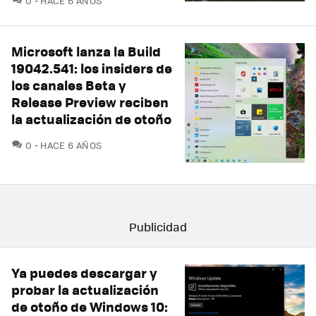
0
HACE 6 AÑOS
Microsoft lanza la Build
19042.541: los insiders de
los canales Beta y
Release Preview reciben
la actualización de otoño
COMENTARIOS
0
HACE 6 AÑOS
Ya puedes descargar y
probar la actualización
de otoño de Windows 10: