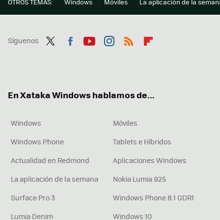
OTROS TEMAS:
Windows
Móviles
La aplicación de la seman
Síguenos
Twit
Fac
You
Inst
RSS
Flip
ter
ebo
tub
agr
boa
ok
e
am
rd
En Xataka Windows hablamos de...
Windows
Móviles
Windows Phone
Tablets e Híbridos
Actualidad en Redmond
Aplicaciones Windows
La aplicación de la semana
Nokia Lumia 925
Surface Pro 3
Windows Phone 8.1 GDR1
Lumia Denim
Windows 10