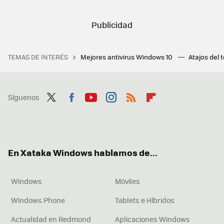
TEMAS DE INTERÉS
Mejores antivirus Windows 10
Atajos del 
Síguenos
Twit
Fac
You
Inst
RSS
Flip
ter
ebo
tub
agr
boa
ok
e
am
rd
En Xataka Windows hablamos de...
Windows
Móviles
Windows Phone
Tablets e Híbridos
Actualidad en Redmond
Aplicaciones Windows