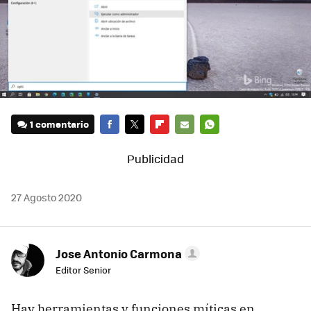
1 comentario
FACEBOOK
TWITTER
FLIPBOARD
E-
WHATSAPP
MAIL
27 Agosto 2020
Jose Antonio Carmona
Editor Senior
Hay herramientas y funciones míticas en