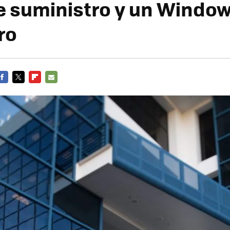
de suministro y un Windo
ro
FACEBOOK
TWITTER
FLIPBOARD
E-
MAIL