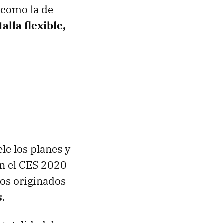
s como la de
alla flexible,
le los planes y
en el CES 2020
los originados
s
.