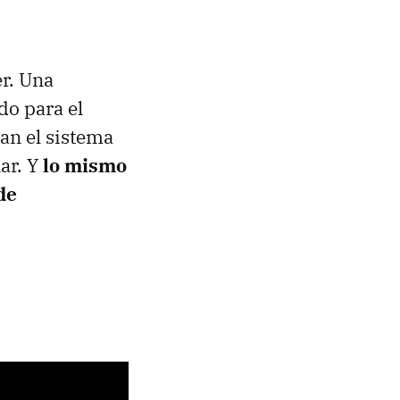
r. Una
do para el
tan el sistema
ar. Y
lo mismo
de