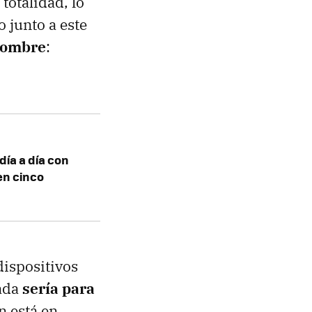
totalidad, lo
 junto a este
 nombre
:
día a día con
en cinco
dispositivos
tada
sería para
n está en