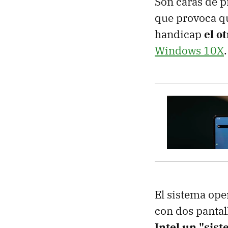
Son caras de p
que provoca qu
handicap
el o
Windows 10X
.
El sistema ope
con dos pantall
Intel un "sis