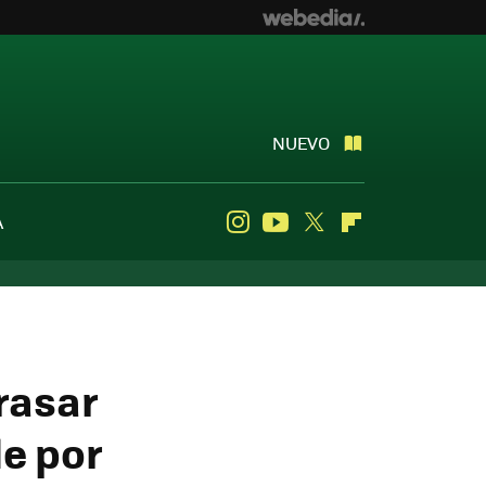
NUEVO
A
Instagram
Youtube
Twitter
Flipboard
trasar
le por