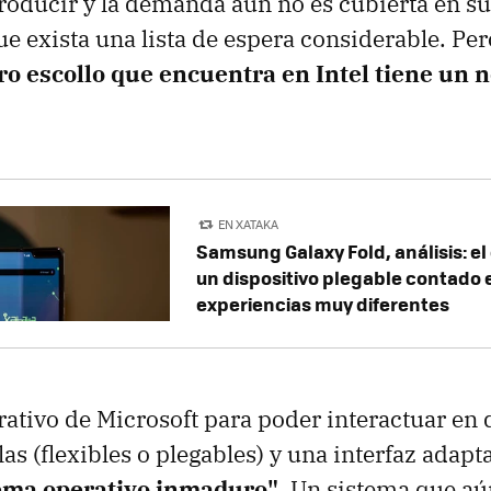
roducir y la demanda aún no es cubierta en su 
e exista una lista de espera considerable. Pero
tro escollo que encuentra en Intel tiene un
EN XATAKA
Samsung Galaxy Fold, análisis: el 
un dispositivo plegable contado 
experiencias muy diferentes
rativo de Microsoft para poder interactuar en 
as (flexibles o plegables) y una interfaz adap
tema operativo inmaduro"
. Un sistema que aú