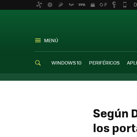
MENÚ
WINDOWS 10
PERIFÉRICOS
APL
Según Di
los port