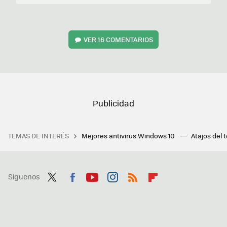
VER
16 COMENTARIOS
TEMAS DE INTERÉS
Mejores antivirus Windows 10
Atajos del 
Síguenos
Twit
Fac
You
Inst
RSS
Flip
ter
ebo
tub
agr
boa
ok
e
am
rd