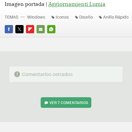
Imagen portada |
Aggiornamienti Lumia
TEMAS
Windows
Iconos
Diseño
Anillo Rápido
FACEBOOK
TWITTER
FLIPBOARD
E-
WHATSAPP
MAIL
Comentarios cerrados
VER
7 COMENTARIOS