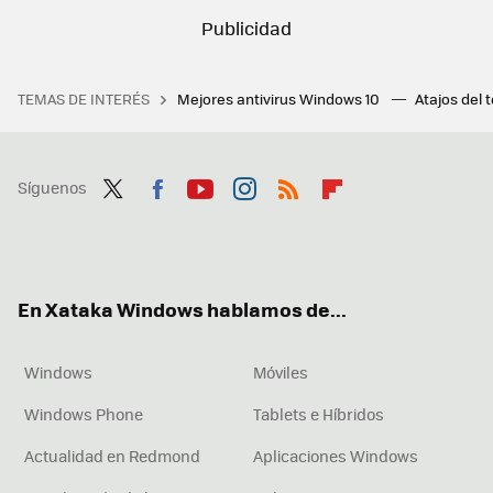
TEMAS DE INTERÉS
Mejores antivirus Windows 10
Atajos del 
Síguenos
Twit
Fac
You
Inst
RSS
Flip
ter
ebo
tub
agr
boa
ok
e
am
rd
En Xataka Windows hablamos de...
Windows
Móviles
Windows Phone
Tablets e Híbridos
Actualidad en Redmond
Aplicaciones Windows