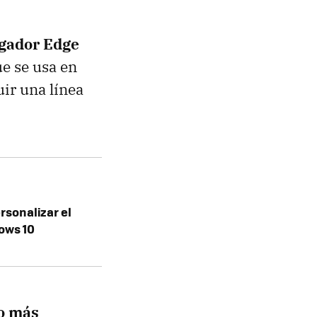
egador Edge
e se usa en
ir una línea
rsonalizar el
ows 10
to más