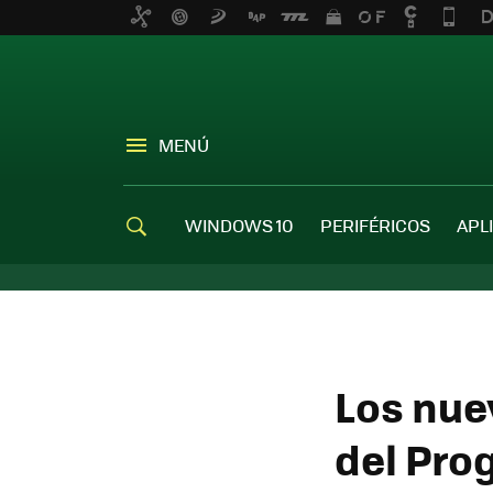
MENÚ
WINDOWS 10
PERIFÉRICOS
APL
Los nue
del Pro