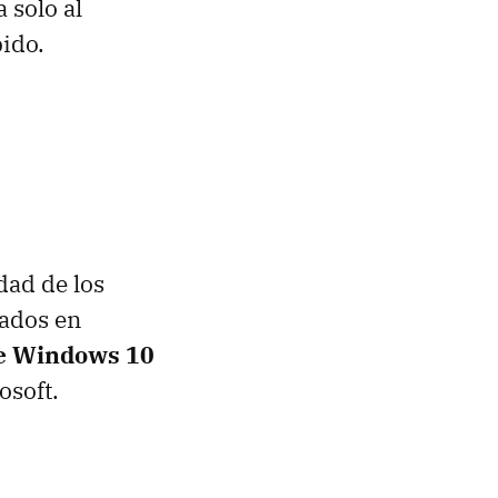
 solo al
ido.
dad de los
iados en
 de Windows 10
osoft.