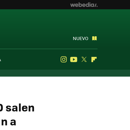
NUEVO
A
Instagram
Youtube
Twitter
Flipboard
0 salen
n a