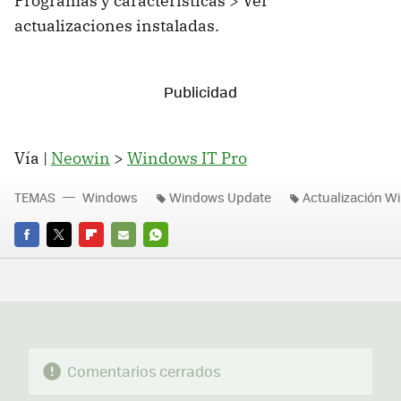
Programas y características > Ver
actualizaciones instaladas.
Vía |
Neowin
>
Windows IT Pro
TEMAS
Windows
Windows Update
Actualización W
FACEBOOK
TWITTER
FLIPBOARD
E-
WHATSAPP
MAIL
Comentarios cerrados