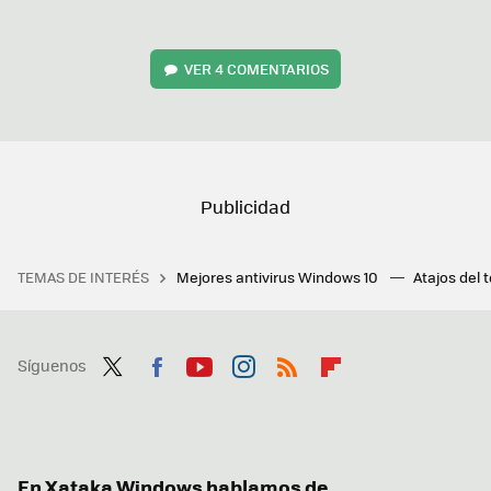
VER
4 COMENTARIOS
TEMAS DE INTERÉS
Mejores antivirus Windows 10
Atajos del 
Síguenos
Twit
Fac
You
Inst
RSS
Flip
ter
ebo
tub
agr
boa
ok
e
am
rd
En Xataka Windows hablamos de...