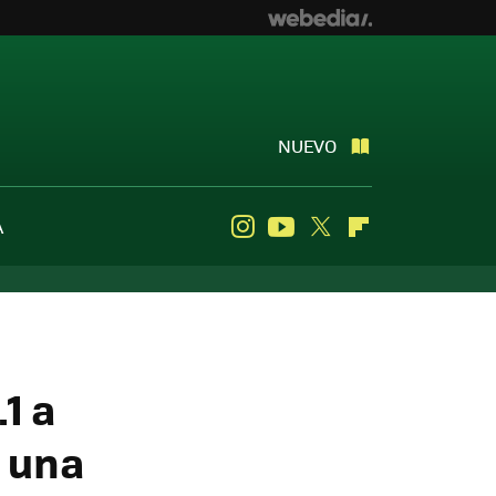
NUEVO
A
Instagram
Youtube
Twitter
Flipboard
1 a
n una