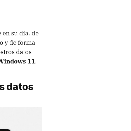
 en su día. de
lo y de forma
stros datos
a Windows 11
.
os datos