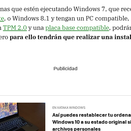
onas que estén ejecutando Windows 7, que re
te
, o Windows 8.1 y tengan un PC compatible,
n
TPM 2.0
y una
placa base compatible
, podrán
ero
para ello tendrán que realizar una insta
EN XATAKA WINDOWS
Así puedes restablecer tu orden
Windows 10 a su estado original s
archivos personales