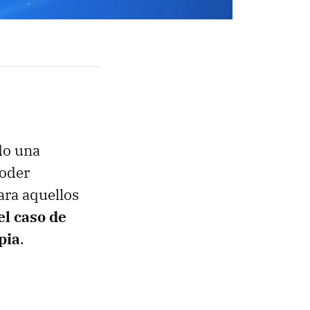
do una
oder
ara aquellos
el caso de
pia
.