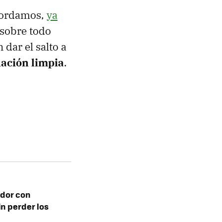
cordamos,
ya
 sobre todo
 dar el salto a
lación limpia
.
ador con
in perder los