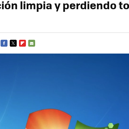
ción limpia y perdiendo t
FACEBOOK
TWITTER
FLIPBOARD
E-
MAIL