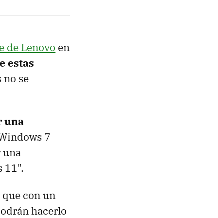
e de Lenovo
en
e estas
s no se
r una
n Windows 7
r una
 11".
que con un
podrán hacerlo