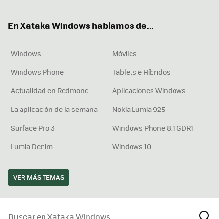
ter
ebo
tub
agr
boa
ok
e
am
rd
En Xataka Windows hablamos de...
Windows
Móviles
Windows Phone
Tablets e Híbridos
Actualidad en Redmond
Aplicaciones Windows
La aplicación de la semana
Nokia Lumia 925
Surface Pro 3
Windows Phone 8.1 GDR1
Lumia Denim
Windows 10
VER MÁS TEMAS