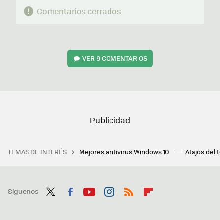
Comentarios cerrados
VER
9 COMENTARIOS
TEMAS DE INTERÉS
Mejores antivirus Windows 10
Atajos del 
Síguenos
Twit
Fac
You
Inst
RSS
Flip