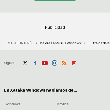
TEMAS DE INTERÉS
Mejores antivirus Windows 10
Atajos del 
Síguenos
Twit
Fac
You
Inst
RSS
Flip
ter
ebo
tub
agr
boa
ok
e
am
rd
En Xataka Windows hablamos de...
Windows
Móviles