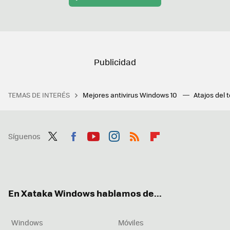
TEMAS DE INTERÉS
Mejores antivirus Windows 10
Atajos del 
Síguenos
Twit
Fac
You
Inst
RSS
Flip
ter
ebo
tub
agr
boa
ok
e
am
rd
En Xataka Windows hablamos de...
Windows
Móviles