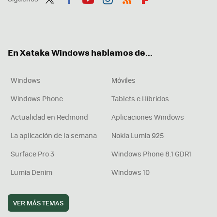
Twit
Fac
You
Inst
RSS
Flip
ter
ebo
tub
agr
boa
ok
e
am
rd
En Xataka Windows hablamos de...
Windows
Móviles
Windows Phone
Tablets e Híbridos
Actualidad en Redmond
Aplicaciones Windows
La aplicación de la semana
Nokia Lumia 925
Surface Pro 3
Windows Phone 8.1 GDR1
Lumia Denim
Windows 10
VER MÁS TEMAS