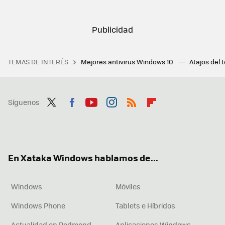
TEMAS DE INTERÉS
Mejores antivirus Windows 10
Atajos del 
Síguenos
Twit
Fac
You
Inst
RSS
Flip
ter
ebo
tub
agr
boa
ok
e
am
rd
En Xataka Windows hablamos de...
Windows
Móviles
Windows Phone
Tablets e Híbridos
Actualidad en Redmond
Aplicaciones Windows